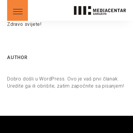
SAVETI
DOWNLOAD
Zdravo svijete!
Srpski
English
AUTHOR
BS
AL
ME
MK
SR
XK
Dobro došli u WordPress. Ovo je vaš prvi članak.
XK - SR
Uredite ga ili obrišite, zatim započnite sa pisanjem!