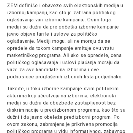
ZEM definiše i obaveze svih elektronskih medija u
izbornoj kampanji, kao što je zabrana političkog
oglašavanja van izborne kampanje. Osim toga,
mediji su dužni da pre početka izborne kampanje
javno objave tarife i uslove za političko
oglašavanje. Mediji mogu, ali ne moraju da se
opredele da tokom kampanje emituje ovu vrstu
marketinškog programa. Ali ako se opredele, cena
političkog oglašavanja i uslovi plaćanja moraju da
važe za sve kandidate na izborima i sve
podnosioce proglašenih izbornih lista podjednako.
Takođe, u toku izborne kampanje svim političkim
akterima koji učestvuju na izborima, elektronski
mediji su dužni da obezbede zastupljenost bez
diskriminacije u predizbornom programu, kao što su
dužni i da jasno obeleže predizborni program. Po
ovom zakonu, zabranjena je prikrivena promocija
političkog programa u vidu informativnog, zabavnog