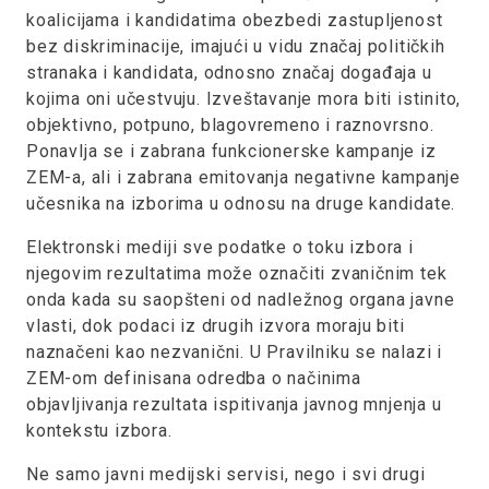
koalicijama i kandidatima obezbedi zastupljenost
bez diskriminacije, imajući u vidu značaj političkih
stranaka i kandidata, odnosno značaj događaja u
kojima oni učestvuju. Izveštavanje mora biti istinito,
objektivno, potpuno, blagovremeno i raznovrsno.
Ponavlja se i zabrana funkcionerske kampanje iz
ZEM-a, ali i zabrana emitovanja negativne kampanje
učesnika na izborima u odnosu na druge kandidate.
Elektronski mediji sve podatke o toku izbora i
njegovim rezultatima može označiti zvaničnim tek
onda kada su saopšteni od nadležnog organa javne
vlasti, dok podaci iz drugih izvora moraju biti
naznačeni kao nezvanični. U Pravilniku se nalazi i
ZEM-om definisana odredba o načinima
objavljivanja rezultata ispitivanja javnog mnjenja u
kontekstu izbora.
Ne samo javni medijski servisi, nego i svi drugi