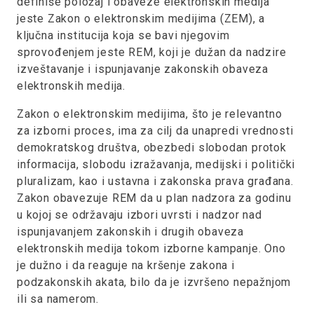
definiše položaj i obaveze elektronskih medija
jeste Zakon o elektronskim medijima (ZEM), a
ključna institucija koja se bavi njegovim
sprovođenjem jeste REM, koji je dužan da nadzire
izveštavanje i ispunjavanje zakonskih obaveza
elektronskih medija.
Zakon o elektronskim medijima, što je relevantno
za izborni proces, ima za cilj da unapredi vrednosti
demokratskog društva, obezbedi slobodan protok
informacija, slobodu izražavanja, medijski i politički
pluralizam, kao i ustavna i zakonska prava građana.
Zakon obavezuje REM da u plan nadzora za godinu
u kojoj se održavaju izbori uvrsti i nadzor nad
ispunjavanjem zakonskih i drugih obaveza
elektronskih medija tokom izborne kampanje. Ono
je dužno i da reaguje na kršenje zakona i
podzakonskih akata, bilo da je izvršeno nepažnjom
ili sa namerom.