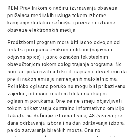
REM Pravilnikom o načinu izvršavanja obaveza
pružalaca medijskih usluga tokom izborne
kampanje dodatno definiše i precizira izborne
obaveze elektronskih medija.
Predizborni program mora biti jasno odvojen od
ostatka programa zvukom i slikom (najavna i
odjavna špica) i jasno označen tekstualnim
obaveštenjem tokom celog trajanja programa. Ne
sme se prikazivati u toku ili najmanje deset minuta
pre ili nakon emisija namenjenih maloletnicima.
Političke oglasne poruke ne mogu biti prikazivane
zajedno, odnosno u istom bloku sa drugim
oglasnim porukama. One se ne smeju objavljivati
tokom prikazivanja centralne informativne emisije.
Takođe se definiše izborna tišina, 48 časova pre
dana održavanja izbora i na dan održavanja izbora,
pa do zatvaranja biračkih mesta. Ona ne