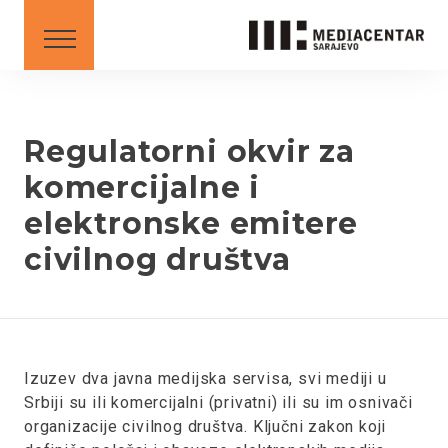
SAVETI
DOWNLOAD
Srpski
English
Regulatorni okvir za
komercijalne i
elektronske emitere
BS
AL
ME
MK
SR
XK
civilnog društva
XK - SR
Izuzev dva javna medijska servisa, svi mediji u
Srbiji su ili komercijalni (privatni) ili su im osnivači
organizacije civilnog društva. Ključni zakon koji