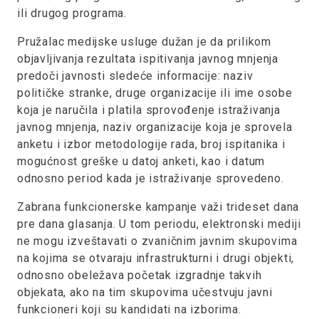
ili drugog programa.
Pružalac medijske usluge dužan je da prilikom
objavljivanja rezultata ispitivanja javnog mnjenja
predoči javnosti sledeće informacije: naziv
političke stranke, druge organizacije ili ime osobe
koja je naručila i platila sprovođenje istraživanja
javnog mnjenja, naziv organizacije koja je sprovela
anketu i izbor metodologije rada, broj ispitanika i
mogućnost greške u datoj anketi, kao i datum
odnosno period kada je istraživanje sprovedeno.
Zabrana funkcionerske kampanje važi trideset dana
pre dana glasanja. U tom periodu, elektronski mediji
ne mogu izveštavati o zvaničnim javnim skupovima
na kojima se otvaraju infrastrukturni i drugi objekti,
odnosno obeležava početak izgradnje takvih
objekata, ako na tim skupovima učestvuju javni
funkcioneri koji su kandidati na izborima.