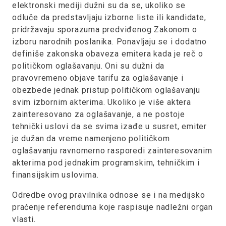
elektronski mediji dužni su da se, ukoliko se
odluče da predstavljaju izborne liste ili kandidate,
pridržavaju sporazuma predviđenog Zakonom o
izboru narodnih poslanika. Ponavljaju se i dodatno
definiše zakonska obaveza emitera kada je reč o
političkom oglašavanju. Oni su dužni da
pravovremeno objave tarifu za oglašavanje i
obezbede jednak pristup političkom oglašavanju
svim izbornim akterima. Ukoliko je više aktera
zainteresovano za oglašavanje, a ne postoje
tehnički uslovi da se svima izađe u susret, emiter
je dužan da vreme namenjeno političkom
oglašavanju ravnomerno rasporedi zainteresovanim
akterima pod jednakim programskim, tehničkim i
finansijskim uslovima.
Odredbe ovog pravilnika odnose se i na medijsko
praćenje referenduma koje raspisuje nadležni organ
vlasti.