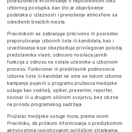
podrazumeva informisanje o neposrednom toku
izbornog postupka, kao što je objavljivanje
podataka o izlaznosti i prenošenje atmosfere sa
određenih biračkih mesta.
Pravilnikom se zabranjuje prikriveno ili posredno
preporučivanje izbornih lista ili kandidata, kao i
izveštavanje koje obezbeđuje privilegovan položaj
predstavnika vlasti, odnosno nosilaca javnih
funkcija u odnosu na ostale učesnike u izbornom
procesu. Funkcioner ili predstavnik podnosioca
izborne liste ili kandidat ne sme se tokom izborne
kampanje pojaviti u programu pružaoca medijske
usluge kao voditelj, spiker, prezenter, reporter,
novinar ili u drugom sličnom svojstvu, bez obzira
na prirodu programskog sadržaja.
Pružalac medijske usluge mora, prema ovom
Pravilniku, da prilikom informisanja o predizbornim
aktivnostima registrovanim političkim strankama,