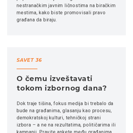
nestranačkim javnim ličnostima na biračkim
mestima, kako biste promovisali pravo
građana da biraju.
SAVET 36
O čemu izveštavati
tokom izbornog dana?
Dok traje tišina, fokus medija bi trebalo da
bude na građanima, glasanju kao procesu,
demokratskoj kulturi, tehničkoj strani
izbora – a ne na rezultatima, političarima ili
kampanji. Pravite ankete među građanima,