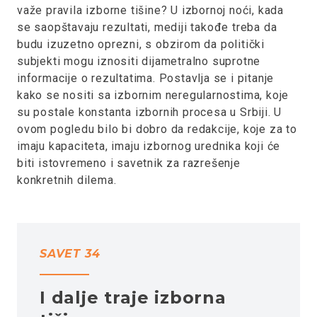
važe pravila izborne tišine? U izbornoj noći, kada
se saopštavaju rezultati, mediji takođe treba da
budu izuzetno oprezni, s obzirom da politički
subjekti mogu iznositi dijametralno suprotne
informacije o rezultatima. Postavlja se i pitanje
kako se nositi sa izbornim neregularnostima, koje
su postale konstanta izbornih procesa u Srbiji. U
ovom pogledu bilo bi dobro da redakcije, koje za to
imaju kapaciteta, imaju izbornog urednika koji će
biti istovremeno i savetnik za razrešenje
konkretnih dilema.
SAVET 34
I dalje traje izborna