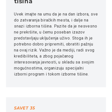
tišina
Uvek imajte na umu da je na dan izbora, sve
do zatvaranja biračkih mesta, i dalje na
snazi izborna tišina. Pazite da je nesvesno
ne prekršite, u čemu poseban izazov
predstavljaju uključenja uživo. Stoga ih je
potrebno dobro pripremiti, obratiti pažnju
na ovaj rizik. Važno je da mediji, radi svog
kredibiliteta, a zbog pojačanog
interesovanja javnosti, u skladu sa svojim
mogućnostima, organizuju specijalni
izborni program i tokom izborne tišine.
SAVET 35