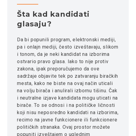
Šta kad kandidati
glasaju?
Da bi popunili program, elektronski mediji,
pa i onlajn mediji, često izveštavaju, slikom
i tonom, da je neki kandidat na izborima
ostvario pravo glasa. Iako to nije protiv
zakona, ipak preporučujemo da ove
sadržaje objavite tek po zatvaranju biračkih
mesta, kako ne biste na ovaj način uticali
na volju birača i anulirali izbornu tišinu. Čak
i neutralne izjave kandidata mogu uticati na
birače. To se odnosi i na političke ličnosti
koji nisu neposredno kandidati na izborima,
recimo na javne funkcionere ili funkcionere
političkih stranaka. Ovaj prostor možete
popuniti izveštajem o uglednim