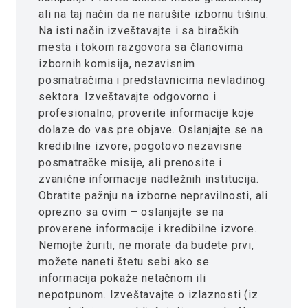
ali na taj način da ne narušite izbornu tišinu.
Na isti način izveštavajte i sa biračkih
mesta i tokom razgovora sa članovima
izbornih komisija, nezavisnim
posmatračima i predstavnicima nevladinog
sektora. Izveštavajte odgovorno i
profesionalno, proverite informacije koje
dolaze do vas pre objave. Oslanjajte se na
kredibilne izvore, pogotovo nezavisne
posmatračke misije, ali prenosite i
zvanične informacije nadležnih institucija.
Obratite pažnju na izborne nepravilnosti, ali
oprezno sa ovim – oslanjajte se na
proverene informacije i kredibilne izvore.
Nemojte žuriti, ne morate da budete prvi,
možete naneti štetu sebi ako se
informacija pokaže netačnom ili
nepotpunom. Izveštavajte o izlaznosti (iz