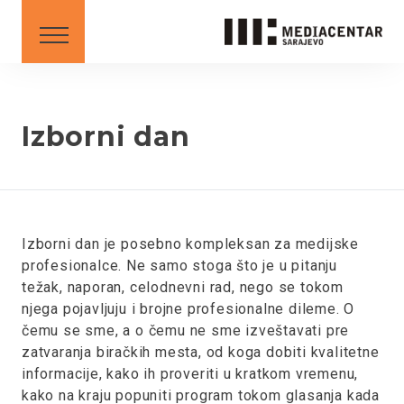
SAVETI
DOWNLOAD
Srpski
English
Izborni dan
BS
AL
ME
MK
SR
XK
XK - SR
Izborni dan je posebno kompleksan za medijske
profesionalce. Ne samo stoga što je u pitanju
težak, naporan, celodnevni rad, nego se tokom
njega pojavljuju i brojne profesionalne dileme. O
čemu se sme, a o čemu ne sme izveštavati pre
zatvaranja biračkih mesta, od koga dobiti kvalitetne
informacije, kako ih proveriti u kratkom vremenu,
kako na kraju popuniti program tokom glasanja kada