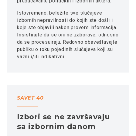
prepucavanje političkih i izbornih aktera.
Istovremeno, beležite sve slučajeve
izbornih nepravilnosti do kojih ste došli i
koje ste objavili nakon provere informacija.
Insistirajte da se oni ne zaborave, odnosno
da se procesuiraju. Redovno obaveštavajte
publiku o toku pojedinih slučajeva koji su
važni i/ili indikativni.
SAVET 40
Izbori se ne završavaju
sa izbornim danom