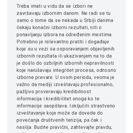
Treba imati u vidu da se izbori ne
završavaju izbornim danom. Ne radi se tu
samo o tome da se nekada u Srbiji danima
čekaju konačni izborni rezultati, niti o
ponavljanju izbora na određenim mestima.
Potrebno je relevantno pratiti i događaje
koje su u vezi sa osporavanjem objavljenih
izbornih rezultata ili ukazivanjem na to da
je došlo do ozbiljnih izbornih nepravilnosti
koje narušavaju integritet procesa, odnosno
izborne prevare. U ovom periodu, veoma je
važno da mediji izveštavaju profesionalno,
pažljivo proveravaju kredibilnost
informacija i kredibilitet onoga ko te
informacije saopštava. Isključiti strastveno
izveštavanje koje može da dovede do
povećanja društvenih tenzija, pa čak i
nasilja. Budite pravični, zahtevajte pravdu,