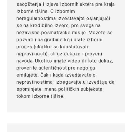
saopštenja i izjava izbornih aktera pre kraja
izborne tišine. O izbornim
neregularnostima izveštavajte oslanjajući
se na kredibilne izvore, pre svega na
nezavisne posmatračke misije. Možete se
pozvati i na građane koji prate izborni
proces (ukoliko su konstatovali
nepravilnosti), ali uz dokaze i proveru
navoda. Ukoliko imate video ili foto dokaz,
proverite autentičnost pre nego ga
emitujete. Čak i kada izveštavate o
nepravilnostima, izbegavajte u izveštaju da
spominjete imena političkih subjekata
tokom izborne tišine.