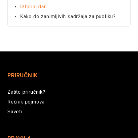
Izborni dan
Kako do zanimljivih sadržaja za publiku?
PRIRUČNIK
Zašto priručnik?
Rečnik pojmova
Saveti