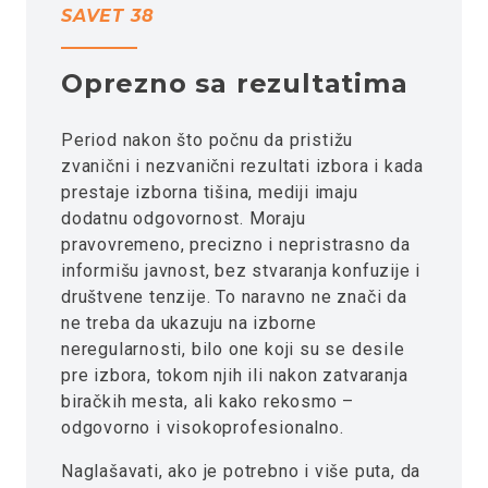
SAVET 38
Oprezno sa rezultatima
Period nakon što počnu da pristižu
zvanični i nezvanični rezultati izbora i kada
prestaje izborna tišina, mediji imaju
dodatnu odgovornost. Moraju
pravovremeno, precizno i nepristrasno da
informišu javnost, bez stvaranja konfuzije i
društvene tenzije. To naravno ne znači da
ne treba da ukazuju na izborne
neregularnosti, bilo one koji su se desile
pre izbora, tokom njih ili nakon zatvaranja
biračkih mesta, ali kako rekosmo –
odgovorno i visokoprofesionalno.
Naglašavati, ako je potrebno i više puta, da