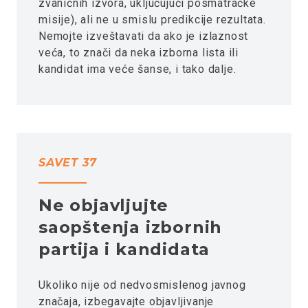
zvaničnih izvora, uključujući posmatračke
misije), ali ne u smislu predikcije rezultata.
Nemojte izveštavati da ako je izlaznost
veća, to znači da neka izborna lista ili
kandidat ima veće šanse, i tako dalje.
SAVET 37
Ne objavljujte
saopštenja izbornih
partija i kandidata
Ukoliko nije od nedvosmislenog javnog
značaja, izbegavajte objavljivanje