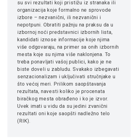
su svi rezultati koji pristižu iz stranaka ili
organizacija koje formalno ne sprovode
izbore – nezvanični, ili nezvanični i
nepotpuni. Obratiti pažnju na praksu da u
izbornoj noći predstavnici izbornih lista,
kandidati iznose informacije koje njima
više odgovaraju, na primer sa onih izbornih
mesta koje su njima više naklonjena. To
treba ponavljati vašoj publici, kako je ne
biste doveli u zabludu. Svakako izbegavati
senzacionalizam i uključivati stručnjake u
što većoj meri. Prilikom saopštavanja
rezultata, navesti koliko je procenata
biračkog mesta obrađeno i ko je izvor.
Uvek imati u vidu da su jedini zvanični
rezultati oni koje saopšti nadležno telo
(RIK).