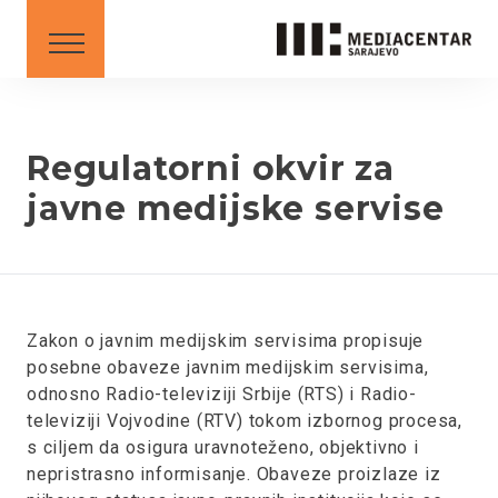
SAVETI
DOWNLOAD
Srpski
English
Regulatorni okvir za
javne medijske servise
BS
AL
ME
MK
SR
XK
XK - SR
Zakon o javnim medijskim servisima propisuje
posebne obaveze javnim medijskim servisima,
odnosno Radio-televiziji Srbije (RTS) i Radio-
televiziji Vojvodine (RTV) tokom izbornog procesa,
s ciljem da osigura uravnoteženo, objektivno i
nepristrasno informisanje. Obaveze proizlaze iz