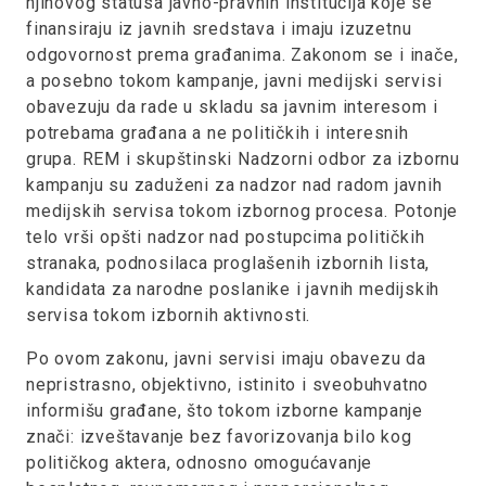
njihovog statusa javno-pravnih institucija koje se
finansiraju iz javnih sredstava i imaju izuzetnu
odgovornost prema građanima. Zakonom se i inače,
a posebno tokom kampanje, javni medijski servisi
obavezuju da rade u skladu sa javnim interesom i
potrebama građana a ne političkih i interesnih
grupa. REM i skupštinski Nadzorni odbor za izbornu
kampanju su zaduženi za nadzor nad radom javnih
medijskih servisa tokom izbornog procesa. Potonje
telo vrši opšti nadzor nad postupcima političkih
stranaka, podnosilaca proglašenih izbornih lista,
kandidata za narodne poslanike i javnih medijskih
servisa tokom izbornih aktivnosti.
Po ovom zakonu, javni servisi imaju obavezu da
nepristrasno, objektivno, istinito i sveobuhvatno
informišu građane, što tokom izborne kampanje
znači: izveštavanje bez favorizovanja bilo kog
političkog aktera, odnosno omogućavanje