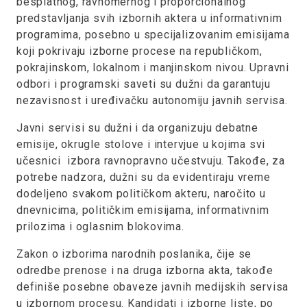
besplatnog, ravnomernog i proporcionalnog
predstavljanja svih izbornih aktera u informativnim
programima, posebno u specijalizovanim emisijama
koji pokrivaju izborne procese na republičkom,
pokrajinskom, lokalnom i manjinskom nivou. Upravni
odbori i programski saveti su dužni da garantuju
nezavisnost i uređivačku autonomiju javnih servisa.
Javni servisi su dužni i da organizuju debatne
emisije, okrugle stolove i intervjue u kojima svi
učesnici izbora ravnopravno učestvuju. Takođe, za
potrebe nadzora, dužni su da evidentiraju vreme
dodeljeno svakom političkom akteru, naročito u
dnevnicima, političkim emisijama, informativnim
prilozima i oglasnim blokovima.
Zakon o izborima narodnih poslanika, čije se
odredbe prenose i na druga izborna akta, takođe
definiše posebne obaveze javnih medijskih servisa
u izbornom procesu. Kandidati i izborne liste, po