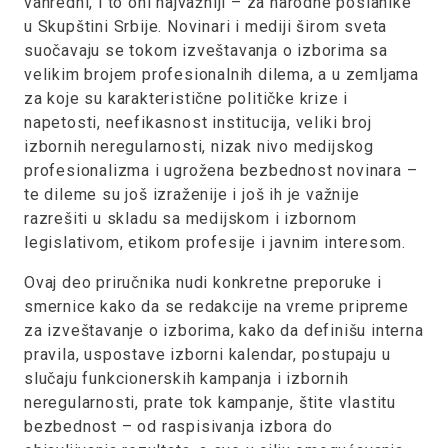
vanredni, i to oni najvažniji – za narodne poslanike
u Skupštini Srbije. Novinari i mediji širom sveta
suočavaju se tokom izveštavanja o izborima sa
velikim brojem profesionalnih dilema, a u zemljama
za koje su karakteristične političke krize i
napetosti, neefikasnost institucija, veliki broj
izbornih neregularnosti, nizak nivo medijskog
profesionalizma i ugrožena bezbednost novinara –
te dileme su još izraženije i još ih je važnije
razrešiti u skladu sa medijskom i izbornom
legislativom, etikom profesije i javnim interesom.
Ovaj deo priručnika nudi konkretne preporuke i
smernice kako da se redakcije na vreme pripreme
za izveštavanje o izborima, kako da definišu interna
pravila, uspostave izborni kalendar, postupaju u
slučaju funkcionerskih kampanja i izbornih
neregularnosti, prate tok kampanje, štite vlastitu
bezbednost – od raspisivanja izbora do