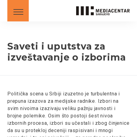
SAVETI
DOWNLOAD
Srpski
English
Saveti i uputstva za
izveštavanje o izborima
BS
AL
ME
MK
SR
XK
XK - SR
Politička scena u Srbiji izuzetno je turbulentna i
prepuna izazova za medijske radnike. Izbori na
svim nivoima izazivaju veliku pažnju javnosti i
brojne polemike. Osim što postoji šest nivoa
izbornih procesa, izbori su učestali i zbog činjenice
da su u protekloj deceniji raspisivani i mnogi