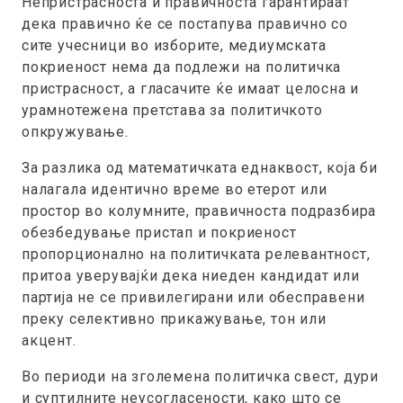
Непристрасноста и правичноста гарантираат
дека правично ќе се постапува правично со
сите учесници во изборите, медиумската
покриеност нема да подлежи на политичка
пристрасност, а гласачите ќе имаат целосна и
урамнотежена претстава за политичкото
опкружување.
За разлика од математичката еднаквост, која би
налагала идентично време во етерот или
простор во колумните, правичноста подразбира
обезбедување пристап и покриеност
пропорционално на политичката релевантност,
притоа уверувајќи дека ниеден кандидат или
партија не се привилегирани или обесправени
преку селективно прикажување, тон или
акцент.
Во периоди на зголемена политичка свест, дури
и суптилните неусогласености, како што се