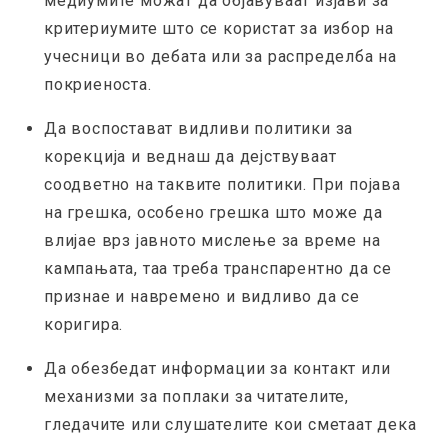
медиумите можат да објавуваат изјави за
критериумите што се користат за избор на
учесници во дебата или за распределба на
покриеноста.
Да воспостават видливи политики за
корекција и веднаш да дејствуваат
соодветно на таквите политики. При појава
на грешка, особено грешка што може да
влијае врз јавното мислење за време на
кампањата, таа треба транспарентно да се
признае и навремено и видливо да се
коригира.
Да обезбедат информации за контакт или
механизми за поплаки за читателите,
гледачите или слушателите кои сметаат дека