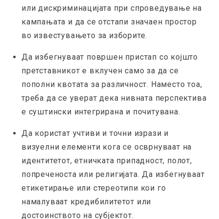
или дискриминацијата при спроведување на
кампањата и да се отстапи значаен простор
во известувањето за изборите.
Да избегнуваат површен пристап со којшто
претставникот е вклучен само за да се
пополни квотата за различност. Наместо тоа,
треба да се уверат дека нивната перспектива
е суштински интегрирана и почитувана.
Да користат учтиви и точни изрази и
визуелни елементи кога се осврнуваат на
идентитетот, етничката припадност, полот,
попреченоста или религијата. Да избегнуваат
етикетирање или стереотипи кои го
намалуваат кредибилитетот или
достоинството на субјектот.