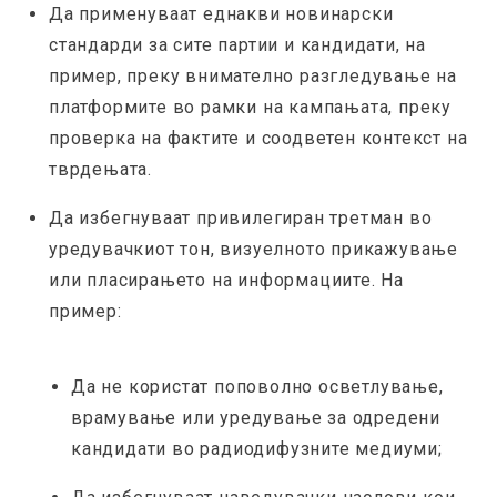
Да применуваат еднакви новинарски
стандарди за сите партии и кандидати, на
пример, преку внимателно разгледување на
платформите во рамки на кампањата, преку
проверка на фактите и соодветен контекст на
тврдењата.
Да избегнуваат привилегиран третман во
уредувачкиот тон, визуелното прикажување
или пласирањето на информациите. На
пример:
Да не користат поповолно осветлување,
врамување или уредување за одредени
кандидати во радиодифузните медиуми;