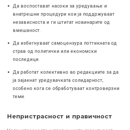
Да воспостават насоки за уредување и
внатрешни процедури кои ја поддржуваат
независноста и ги штитат новинарите од
вмешаност.
Да избегнуваат самоцензура поттикната од
страв од политички или економски
последици.
Да работат колективно во редакциите за да
ја зајакнат уредувачката солидарност,
особено кога се обработуваат контроверзни
теми.
Непристрасност и правичност