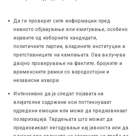
Да ги проверат сите информации пред
нивното објавување или емитување, особено
изјавите од изборните кандидати,
политичките партии, владините институции и
претставниците на кампањата. Ова вклучува
двојно проверување на фактите, бројките и
временските рамки со веродостојни и
независни извори.
Интензивно да ја следат појавата на
влијателни содржини кои поттикнуваат
одредени емоции или може да предизвикаат
поларизација. Тврдењата што можат да
предизвикаат негодување кај јавноста или да