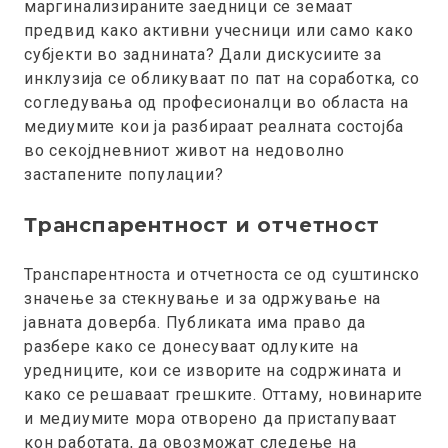
маргинализираните заедници се земаат
предвид како активни учесници или само како
субјекти во
заднината? Дали дискусиите за
инклузија се обликуваат по пат на соработка, со
согледувања од професионалци во областа на
медиумите кои ја разбираат реалната состојба
во секојдневниот живот на недоволно
застапените популации?
Транспарентност и отчетност
Транспарентноста и отчетноста се од суштинско
значење за стекнување и за одржување на
јавната доверба. Публиката има право да
разбере како се донесуваат одлуките на
уредниците, кои се изворите на содржината и
како се решаваат грешките. Оттаму, новинарите
и медиумите мора отворено да пристапуваат
кон работата, да овозможат следење на