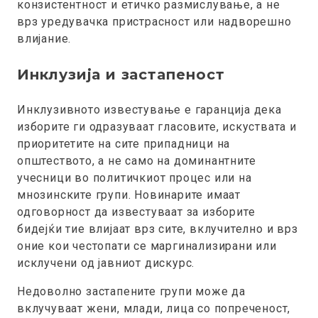
конзистентност и етичко размислување, а не
врз уредувачка пристрасност или надворешно
влијание.
Инклузија и застапеност
Инклузивното известување е гаранција дека
изборите ги одразуваат гласовите, искуствата и
приоритетите на сите припадници на
општеството, а не само на доминантните
учесници во политичкиот процес или на
мнозинските групи. Новинарите имаат
одговорност да известуваат за изборите
бидејќи тие влијаат врз сите, вклучително и врз
оние кои честопати се маргинализирани или
исклучени од јавниот дискурс.
Недоволно застапените групи може да
вклучуваат жени, млади, лица со попреченост,