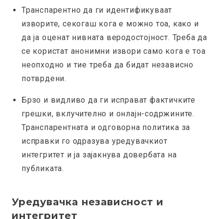
Транспарентно да ги идентификуваат
изворите, секогаш кога е можно тоа, како и
да ја оценат нивната веродостојност. Треба да
се користат анонимни извори само кога е тоа
неопходно и тие треба да бидат независно
потврдени.
Брзо и видливо да ги исправат фактичките
грешки, вклучително и онлајн-содржините.
Транспарентната и одговорна политика за
исправки го одразува уредувачкиот
интегритет и ја зајакнува довербата на
публиката.
Уредувачка независност и
интегритет