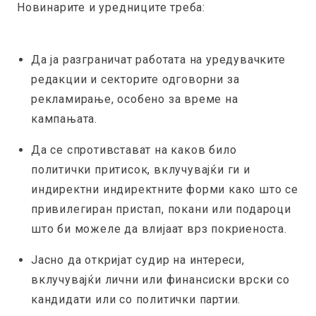
Новинарите и уредниците треба:
Да ја разграничат работата на уредувачките
редакции и секторите одговорни за
рекламирање, особено за време на
кампањата.
Да се спротивстават на каков било
политички притисок, вклучувајќи ги и
индиректни индиректните форми како што се
привилегиран пристап, покани или подароци
што би можеле да влијаат врз покриеноста.
Јасно да откријат судир на интереси,
вклучувајќи лични или финансиски врски со
кандидати или со политички партии.