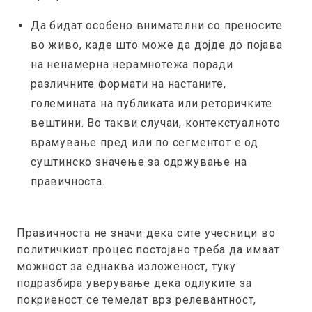
Да бидат особено внимателни со преносите
во живо, каде што може да дојде до појава
на ненамерна нерамнотежа поради
различните формати на настаните,
големината на публиката или реторичките
вештини. Во такви случаи, контекстуалното
врамување пред или по сегментот е од
суштинско значење за одржување на
правичноста.
Правичноста не значи дека сите учесници во
политичкиот процес постојано треба да имаат
можност за еднаква изложеност, туку
подразбира уверување дека одлуките за
покриеност се темелат врз релевантност,