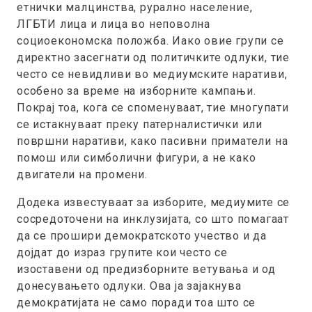
етнички малцинства, рурално население,
ЛГБТИ лица и лица во неповолна
социоекономска положба. Иако овие групи се
директно засегнати од политичките одлуки, тие
често се невидливи во медиумските наративи,
особено за време на изборните кампањи.
Покрај тоа, кога се споменуваат, тие многупати
се истакнуваат преку патерналистички или
површни наративи, како пасивни приматели на
помош или симболични фигури, а не како
двигатели на промени.
Додека известуваат за изборите, медиумите се
сосредоточени на инклузијата, со што помагаат
да се прошири демократското учество и да
дојдат до израз групите кои често се
изоставени од предизборните ветувања и од
донесувањето одлуки. Ова ја зајакнува
демократијата не само поради тоа што се