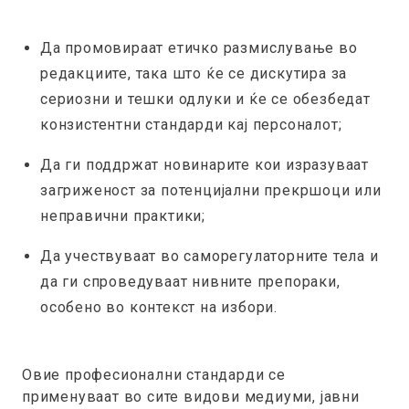
Да промовираат етичко размислување во
редакциите, така што ќе се дискутира за
сериозни и тешки одлуки и ќе се обезбедат
конзистентни стандарди кај персоналот;
Да ги поддржат новинарите кои изразуваат
загриженост за потенцијални прекршоци или
неправични практики;
Да учествуваат во саморегулаторните тела и
да ги спроведуваат нивните препораки,
особено во контекст на избори.
Овие професионални стандарди се
применуваат во сите видови медиуми, јавни