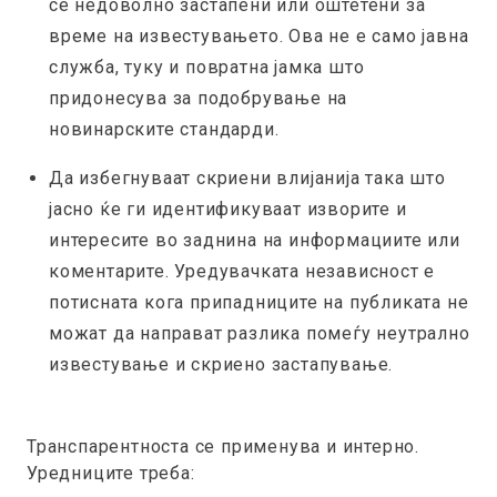
се недоволно застапени или оштетени за
време на известувањето. Ова не е само јавна
служба, туку и повратна јамка што
придонесува за подобрување на
новинарските стандарди.
Да избегнуваат скриени влијанија така што
јасно ќе ги идентификуваат изворите и
интересите во заднина на информациите или
коментарите. Уредувачката независност е
потисната кога припадниците на публиката не
можат да направат разлика помеѓу неутрално
известување и скриено застапување.
Транспарентноста се применува и интерно.
Уредниците треба: