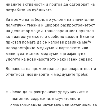
нивните активности и притоа да одговорат на
потребите на публиката.
За време на избори, во услови на значителни
политички тензии и широка распространетост
на дезинформации, транспарентниот пристап
кон известувањето е особено важен. Ваквиот
пристап помага да се направи разлика меѓу
веродостојните медиуми и партиските или
манипулативните медиуми и ја зајакнува
улогата на новинарството како јавен сервис.
Во насока на промовирање транспарентност и
отчетност, новинарите и медиумите треба:
Јасно да ги разграничат уредувачките и
платените содржини, вклучително и
спонзорираните интервјуа или материјали за