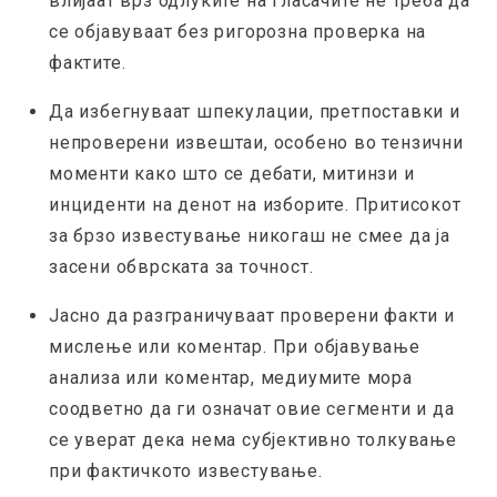
влијаат врз одлуките на гласачите не треба да
се објавуваат без ригорозна проверка на
фактите.
Да избегнуваат шпекулации, претпоставки и
непроверени извештаи, особено во тензични
моменти како што се дебати, митинзи и
инциденти на денот на изборите. Притисокот
за брзо известување никогаш не смее да ја
засени обврската за точност.
Јасно да разграничуваат проверени факти и
мислење или коментар. При објавување
анализа или коментар, медиумите мора
соодветно да ги означат овие сегменти и да
се уверат дека нема субјективно толкување
при фактичкото известување.