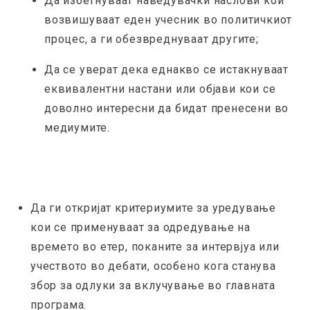
Да избегнуваат наведувачки наслови кои
возвишуваат еден учесник во политичкиот
процес, а ги обезвреднуваат другите;
Да се уверат дека еднакво се истакнуваат
еквивалентни настани или објави кои се
доволно интересни да бидат пренесени во
медиумите.
Да ги откријат критериумите за уредување
кои се применуваат за одредување на
времето во етер, поканите за интервјуа или
учеството во дебати, особено кога станува
збор за одлуки за вклучување во главната
програма.