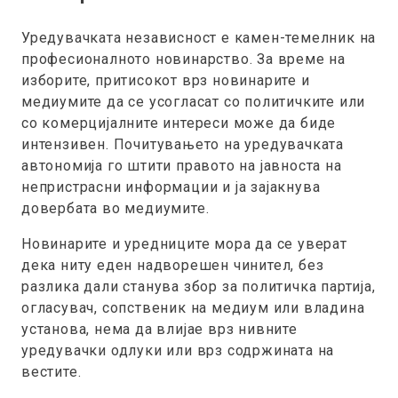
Уредувачката независност е камен-темелник на
професионалното новинарство. За време на
изборите, притисокот врз новинарите и
медиумите да се усогласат со политичките или
со комерцијалните интереси може да биде
интензивен. Почитувањето на уредувачката
автономија го штити правото на јавноста на
непристрасни информации и ја зајакнува
довербата во медиумите.
Новинарите и уредниците мора да се уверат
дека ниту еден надворешен чинител, без
разлика дали станува збор за политичка партија,
огласувач, сопственик на медиум или владина
установа, нема да влијае врз нивните
уредувачки одлуки или врз содржината на
вестите.