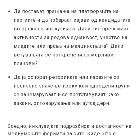
Да постават прашања на платформите на
партиите и да побараат изјави од кандидатите
во врска со инклузијата: Дали тие преземаат
активности за родова еднаквост, учество на
младите или права на малцинствата? Дали
ветувањата се поткрепени со мерливи
планови?
Да ја оспорат реториката или изразите со
преносно значење преку кои одредени групи
се занемаруваат и се претставуваат како
закани, оптоварувања или аутсајдери
.
Воедно, инклузијата подразбира и достапност на
медиумските формати за сите. Каде што е