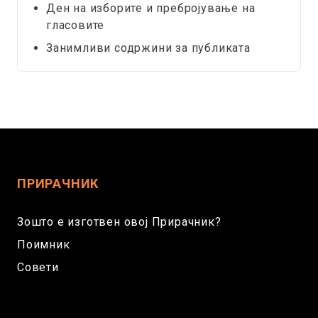
Ден на изборите и пребројување на
гласовите
Занимливи содржини за публиката
ПРИРАЧНИК
Зошто е изготвен овој Прирачник?
Поимник
Совети