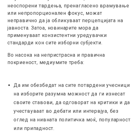
неоспорени тврдења, пренагласено врамување
или непропорционален фокус, можат
неправично да ја обликуваат перцепцијата на
јавноста. Затоа, новинарите мора да
применуваат конзистентни уредувачки
стандарди кон сите изборни субјекти.
Во насока на непристрасна и правична
покриеност, медиумите треба:
Да им обезбедат на сите потврдени учесници
на изборите разумна можност да ги изнесат
своите ставови, да одговорат на критики и да
учествуваат во дебати или интервјуа, без
оглед на нивната политичка моќ, популарност
или припадност.