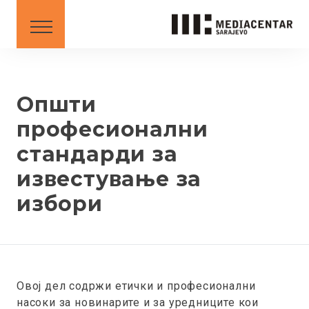
СОВЕТИ
DOWNLOAD
Mакедонски
English
Општи
професионални
стандарди за
BS
AL
ME
MK
SR
XK
известување за
XK - SR
избори
Овој дел содржи етички и професионални
насоки за новинарите и за уредниците кои