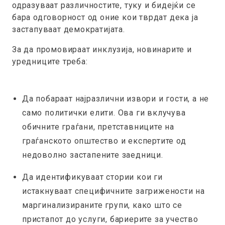
одразуваат различностите, туку и бидејќи се
бара одговорност од оние кои тврдат дека ја
застапуваат демократијата.
За да промовираат инклузија, новинарите и
уредниците треба:
Да побараат најразлични извори и гости, а не
само политички елити. Ова ги вклучува
обичните граѓани, претставниците на
граѓанското општество и експертите од
недоволно застапените заедници.
Да идентификуваат стории кои ги
истакнуваат специфичните загрижености на
маргинализираните групи, како што се
пристапот до услуги, бариерите за учество