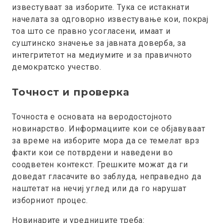
известуваат за изборите. Тука се истакнати
начелата за одговорно известување кои, покрај
тоа што се правно усогласени, имаат и
суштинско значење за јавната доверба, за
интегритетот на медиумите и за правичното
демократско учество.
Точност и проверка
Точноста е основата на веродостојното
новинарство. Информациите кои се објавуваат
за време на изборите мора да се темелат врз
факти кои се потврдени и наведени во
соодветен контекст. Грешките можат да ги
доведат гласачите во заблуда, неправедно да
наштетат на нечиј углед или да го нарушат
изборниот процес.
Новинарите и уредниците треба: