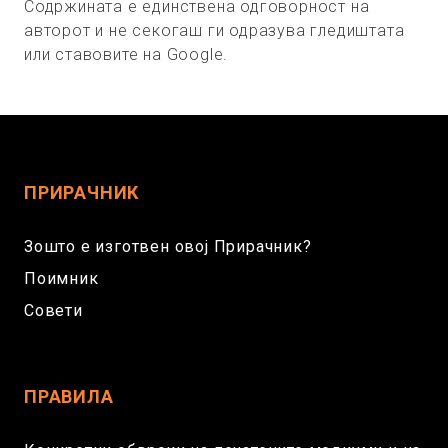
Содржината е единствена одговорност на
авторот и не секогаш ги одразува гледиштата
или ставовите на Google.
ПРИРАЧНИК
Зошто е изготвен овој Прирачник?
Поимник
Совети
ПРАВИЛА