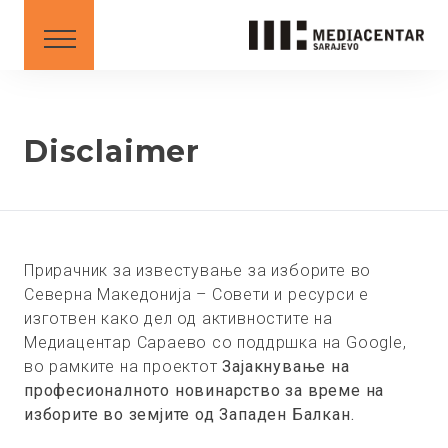
СОВЕТИ
DOWNLOAD
Mакедонски
English
Disclaimer
BS
AL
ME
MK
SR
XK
XK - SR
Прирачник за известување за изборите во
Северна Македонија – Совети и ресурси е
изготвен како дел од активностите на
Медиацентар Сараево со поддршка на Google,
во рамките на проектот
Зајакнување на
професионалното новинарство за време на
изборите во земјите од Западен Балкан.