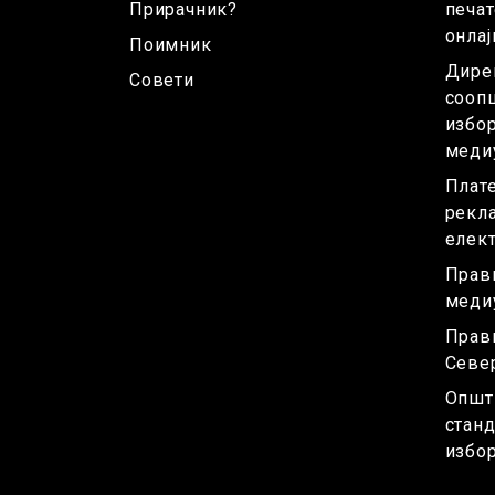
Прирачник?
печат
онла
Поимник
Дире
Совети
сооп
избор
меди
Плат
рекл
елек
Прави
меди
Прав
Севе
Општ
станд
избо