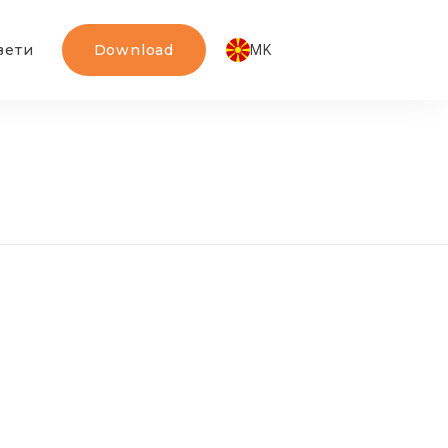
вети
Download
MK