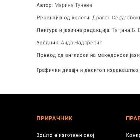
Автор:
Марина Тунева
Pецензија од колеги:
Драган Секуловск
Лектура и јазична редакција:
Татјана Б.
Уредник:
Аида Надаревиќ
Превод од англиски на македонски јаз
Графички дизајн и десктоп издаваштво
ПРИРАЧНИК
ПРА
Зошто е изготвен овој
Конк