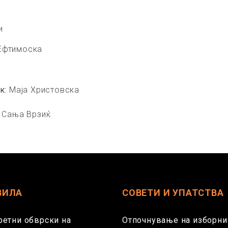
и
 Ефтимоска
ик:
Маја Христовска
:
Сања Врзиќ
ВИЛА
СОВЕТИ И УПАТСТВА
ретни обврски на
Отпочнување на изборни