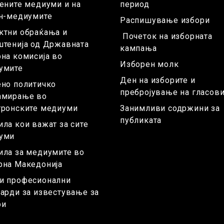
ените медиуми и на
период
јн-медиумите
Распишување избори
ктни обраќања и
Почеток на изборната
штенија од Државната
кампања
на комисија во
Изборен молк
умите
Ден на изборите и
ено политичко
пребројување на гласови
амирање во
тронските медиуми
Занимливи содржини за
публиката
ла кои важат за сите
уми
ила за медиумите во
рна Македонија
и професионални
арди за известување за
ри