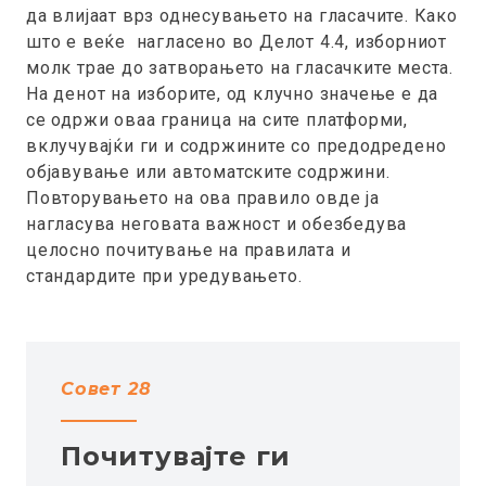
да влијаат врз однесувањето на гласачите. Како
што е веќе нагласено во Делот 4.4, изборниот
молк трае до затворањето на гласачките места.
На денот на изборите, од клучно значење е да
се одржи оваа граница на сите платформи,
вклучувајќи ги и содржините со предодредено
објавување или автоматските содржини.
Повторувањето на ова правило овде ја
нагласува неговата важност и обезбедува
целосно почитување на правилата и
стандардите при уредувањето.
Совет 28
Почитувајте ги