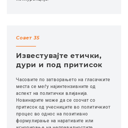
Совет 35
Известувајте етички,
дури и под притисок
Часовите по затворањето на гласачките
места се меѓу најинтензивните од
аспект на политички влијанија.
Новинарите може да се соочат со
притисок од учесниците во политичкиот
процес во однос на позитивно
формулирање на наративите или
игнорирање на неправилностите.