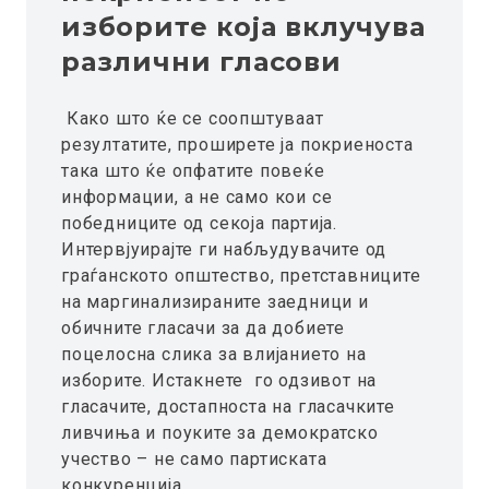
изборите која вклучува
различни гласови
Како што ќе се соопштуваат
резултатите, проширете ја покриеноста
така што ќе опфатите повеќе
информации, а не само кои се
победниците од секоја партија.
Интервјуирајте ги набљудувачите од
граѓанското општество, претставниците
на маргинализираните заедници и
обичните гласачи за да добиете
поцелосна слика за влијанието на
изборите. Истакнете го одзивот на
гласачите, достапноста на гласачките
ливчиња и поуките за демократско
учество – не само партиската
конкуренција.