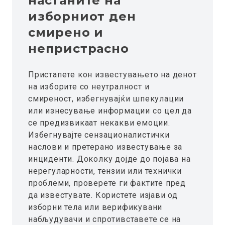
настаните на
изборниот ден
смирено и
непристрасно
Пристапете кон известувањето на денот
на изборите со неутралност и
смиреност, избегнувајќи шпекулации
или изнесување информации со цел да
се предизвикаат некакви емоции.
Избегнувајте сензационалистички
наслови и претерано известување за
инциденти. Доколку дојде до појава на
нерегуларности, тензии или технички
проблеми, проверете ги фактите пред
да известувате. Користете изјави од
изборни тела или верификувани
набљудувачи и спротивставете се на