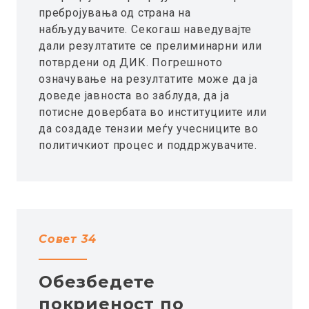
пребројувања од страна на
набљудувачите. Секогаш наведувајте
дали резултатите се прелиминарни или
потврдени од ДИК. Погрешното
означување на резултатите може да ја
доведе јавноста во заблуда, да ја
потисне довербата во институциите или
да создаде тензии меѓу учесниците во
политичкиот процес и поддржувачите.
Совет 34
Обезбедете
покриеност по