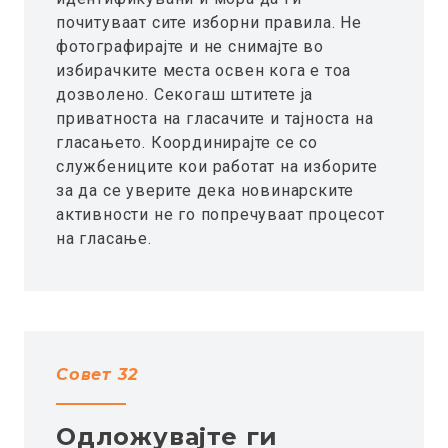
почитуваат сите изборни правила. Не
фотографирајте и не снимајте во
избирачките места освен кога e тоа
дозволено. Секогаш штитете ја
приватноста на гласачите и тајноста на
гласањето. Координирајте се со
службениците кои работат на изборите
за да се уверите дека новинарските
активности не го попречуваат процесот
на гласање.
Совет 32
Одложувајте ги