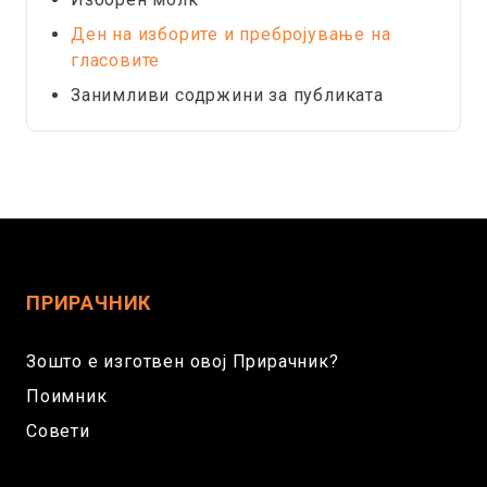
Ден на изборите и пребројување на
гласовите
Занимливи содржини за публиката
ПРИРАЧНИК
Зошто е изготвен овој Прирачник?
Поимник
Совети