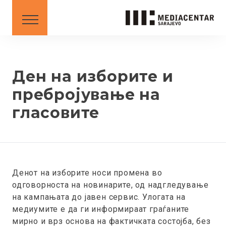
СОВЕТИ
DOWNLOAD
Mакедонски
English
Ден на изборите и
пребројување на
гласовите
BS
AL
ME
MK
SR
XK
XK - SR
Денот на изборите носи промена во
одговорноста на новинарите, од надгледување
на кампањата до јавен сервис. Улогата на
медиумите е да ги информираат граѓаните
мирно и врз основа на фактичката состојба, без