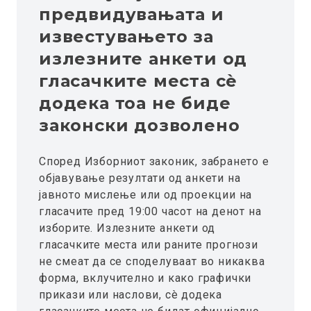
предвидувањата и
известувањето за
излезните анкети од
гласачките места сè
додека тоа не биде
законски дозволено
Според Изборниот законик, забрането е
објавување резултати од анкети на
јавното мислење или од проекции на
гласачите пред 19:00 часот на денот на
изборите. Излезните анкети од
гласачките места или раните прогнози
не смеат да се споделуваат во никаква
форма, вклучително и како графички
прикази или наслови, сè додека