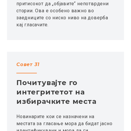
притисокот да „објавите“ непотврдени
стории. Ова е особено важно во
заедниците со ниско ниво на доверба
кај гласачите.
Совет 31
Почитувајте го
интегритетот на
избирачките места
Новинарите кои се назначени на
местата за гласање мора да бидат јасно
идентификувани и мора да ги