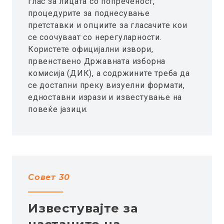
глас за лицата со попреченост,
процедурите за поднесување
претставки и опциите за гласачите кои
се соочуваат со нерегуларности.
Користете официјални извори,
првенствено Државната изборна
комисија (ДИК), а содржините треба да
се достапни преку визуелни формати,
едноставни изрази и известување на
повеќе јазици.
Совет 30
Известувајте за