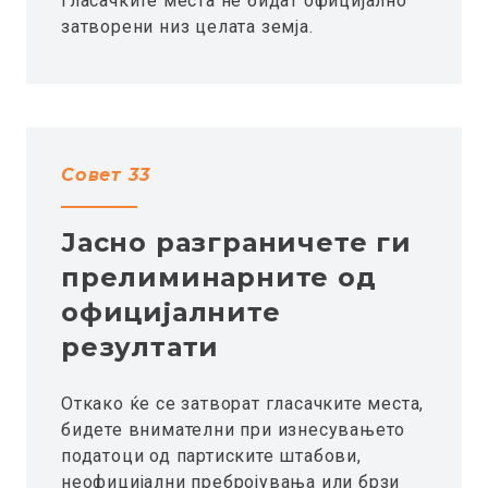
гласачките места не бидат официјално
затворени низ целата земја.
Совет 33
Јасно разграничете ги
прелиминарните од
официјалните
резултати
Откако ќе се затворат гласачките места,
бидете внимателни при изнесувањето
податоци од партиските штабови,
неофицијални пребројувања или брзи