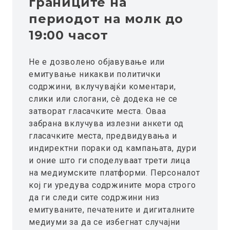
границите на
периодот на молк до
19:00 часот
Не е дозволено објавување или
емитување никакви политички
содржини, вклучувајќи коментари,
слики или слогани, сè додека не се
затворат гласачките места. Оваа
забрана вклучува излезни анкети од
гласачките места, предвидувања и
индиректни пораки од кампањата, дури
и оние што ги споделуваат трети лица
на медиумските платформи. Персоналот
кој ги уредува содржините мора строго
да ги следи сите содржини низ
емитуваните, печатените и дигиталните
медиуми за да се избегнат случајни