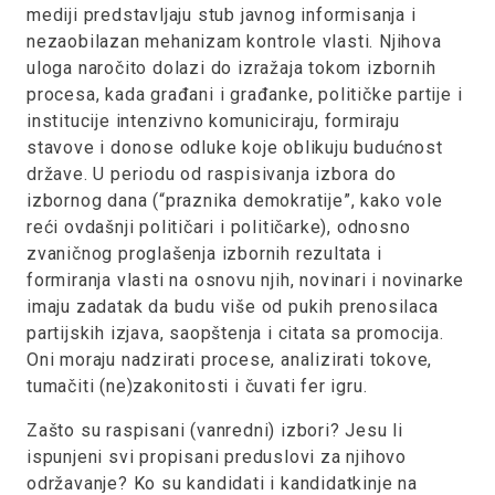
mediji predstavljaju stub javnog informisanja i
nezaobilazan mehanizam kontrole vlasti. Njihova
uloga naročito dolazi do izražaja tokom izbornih
procesa, kada građani i građanke, političke partije i
institucije intenzivno komuniciraju, formiraju
stavove i donose odluke koje oblikuju budućnost
države. U periodu od raspisivanja izbora do
izbornog dana (“praznika demokratije”, kako vole
reći ovdašnji političari i političarke), odnosno
zvaničnog proglašenja izbornih rezultata i
formiranja vlasti na osnovu njih, novinari i novinarke
imaju zadatak da budu više od pukih prenosilaca
partijskih izjava, saopštenja i citata sa promocija.
Oni moraju nadzirati procese, analizirati tokove,
tumačiti (ne)zakonitosti i čuvati fer igru.
Zašto su raspisani (vanredni) izbori? Jesu li
ispunjeni svi propisani preduslovi za njihovo
održavanje? Ko su kandidati i kandidatkinje na