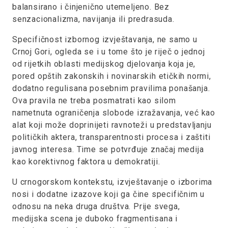
balansirano i činjenično utemeljeno. Bez
senzacionalizma, navijanja ili predrasuda.
Specifičnost izbornog izvještavanja, ne samo u
Crnoj Gori, ogleda se i u tome što je riječ o jednoj
od rijetkih oblasti medijskog djelovanja koja je,
pored opštih zakonskih i novinarskih etičkih normi,
dodatno regulisana posebnim pravilima ponašanja.
Ova pravila ne treba posmatrati kao silom
nametnuta ograničenja slobode izražavanja, već kao
alat koji može doprinijeti ravnoteži u predstavljanju
političkih aktera, transparentnosti procesa i zaštiti
javnog interesa. Time se potvrđuje značaj medija
kao korektivnog faktora u demokratiji.
U crnogorskom kontekstu, izvještavanje o izborima
nosi i dodatne izazove koji ga čine specifičnim u
odnosu na neka druga društva. Prije svega,
medijska scena je duboko fragmentisana i