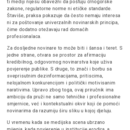
ti mediji nijesu obavezni da poštuju crnogorske
zakone, regulatorne norme ni etičke standarde.
Štaviše, praksa pokazuje da često nemaju interesa
ni za poštovanje univerzalnih novinarskih principa,
čime dodatno otežavaju rad domaćih
profesionalaca.
Za dosljedne novinare to može biti i šansa i teret. S
jedne strane, otvara se prostor za afirmaciju
kredibilnog, odgovornog novinarstva koje uživa
povjerenje publike. S druge, to znači i borbu sa
sveprisutnim dezinformacijama, pritiscima,
nelojalnom konkurencijom i politički motivisanim
narativima. Upravo zbog toga, ovaj priručnik ima
ambiciju da pruži ne samo tehničke i profesionalne
smjernice, već i kontekstualni okvir koji će pomoći
novinarima da razumiju širu sliku u kojoj djeluju.
U vremenu kada se medijska scena ubrzano
mijenja, kada povjerenje u institucije erodira, a