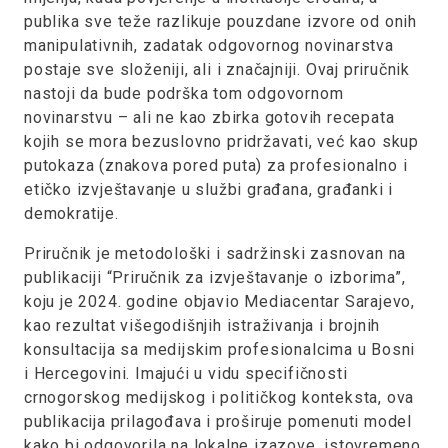
publika sve teže razlikuje pouzdane izvore od onih
manipulativnih, zadatak odgovornog novinarstva
postaje sve složeniji, ali i značajniji. Ovaj priručnik
nastoji da bude podrška tom odgovornom
novinarstvu – ali ne kao zbirka gotovih recepata
kojih se mora bezuslovno pridržavati, već kao skup
putokaza (znakova pored puta) za profesionalno i
etičko izvještavanje u službi građana, građanki i
demokratije.
Priručnik je metodološki i sadržinski zasnovan na
publikaciji “Priručnik za izvještavanje o izborima”,
koju je 2024. godine objavio Mediacentar Sarajevo,
kao rezultat višegodišnjih istraživanja i brojnih
konsultacija sa medijskim profesionalcima u Bosni
i Hercegovini. Imajući u vidu specifičnosti
crnogorskog medijskog i političkog konteksta, ova
publikacija prilagođava i proširuje pomenuti model
kako bi odgovorila na lokalne izazove, istovremeno