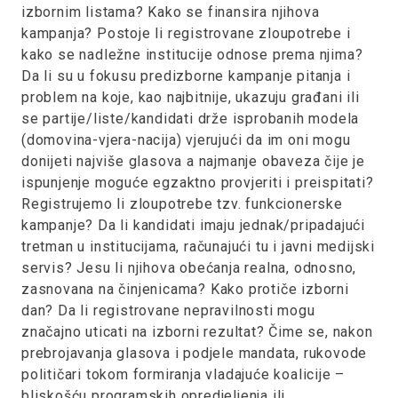
izbornim listama? Kako se finansira njihova
kampanja? Postoje li registrovane zloupotrebe i
kako se nadležne institucije odnose prema njima?
Da li su u fokusu predizborne kampanje pitanja i
problem na koje, kao najbitnije, ukazuju građani ili
se partije/liste/kandidati drže isprobanih modela
(domovina-vjera-nacija) vjerujući da im oni mogu
donijeti najviše glasova a najmanje obaveza čije je
ispunjenje moguće egzaktno provjeriti i preispitati?
Registrujemo li zloupotrebe tzv. funkcionerske
kampanje? Da li kandidati imaju jednak/pripadajući
tretman u institucijama, računajući tu i javni medijski
servis? Jesu li njihova obećanja realna, odnosno,
zasnovana na činjenicama? Kako protiče izborni
dan? Da li registrovane nepravilnosti mogu
značajno uticati na izborni rezultat? Čime se, nakon
prebrojavanja glasova i podjele mandata, rukovode
političari tokom formiranja vladajuće koalicije –
bliskošću programskih opredjeljenja ili