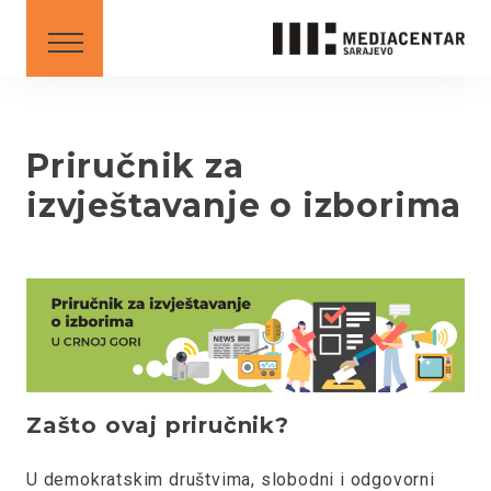
SAVJETI I SMJERNICE
DOWNLOAD
Crnogorski
English
Priručnik za
izvještavanje o izborima
BS
AL
ME
MK
SR
XK
XK - SR
Zašto ovaj priručnik?
U demokratskim društvima, slobodni i odgovorni