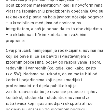
postizbornom matematikom? Radi li novoformirana
vlast na ispunjavanju predizbornih obećanja. Ovo su
tek neka od pitanja na koja javnost očekuje odgovor
– u kredibilnim medijima od novinara sa
integritetom, a naš je posao da im to obezbijedimo
– u skladu sa etičkim kodeksom i važećim
propisima.
Ovaj priručnik namijenjen je redakcijama, novinarima
koji se bave ili će se baviti izvještavanjem o
izbornim procesima, počev od raspisivanja izbora,
redovnih ili vanrednih (ko, gdje, kad, kako, zašto –
tzv. 5W). Nadamo se, takođe, da on može biti od
koristi i pojedincima koji nijesu medijski
profesionalci: od dijela publike koji je
zainteresovan da bolje razumije procese i njihov
kontekst, studenata i studentica novinarstva,
istraživača koji nijesu medijski eksperti ali se
pokušavaju snaći u vrlo složenom području