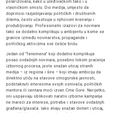
polarizovana, kako u uređivačkom tako i u
vlasničkom smislu. Dio medija, umjesto da
doprinosi razjašnjavanju političkih i društvenih
dilema, često učestvuje u njihovom kreiranju i
produbljivanju. Profesionalni izazovi za novinare
tako se dodatno komplikuju u ambijentu u kome se
granice između novinarstva, propagande i
političkog aktivizma sve češće brišu.
Jedan od “fenomena” koji dodatno komplikuje
posao ovdašnjih novinara, posebno tokom praćenja
izbornog procesa, jeste snažan uticaj stranih
medija – iz regiona i šire – koji imaju ambiciju da
direktno utiču na stavove crnogorske javnosti,
podstaknuti interesima svojih osnivača, političkih
mentora ili centara moći izvan Crne Gore. Nerijetko,
oni uspijevaju oblikovati narativ izborne kampanje
ne mareći za interese, potrebe i stavove ovdašnjih
građana/glasača. Iako imaju snažan domet i uticaj,