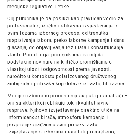
medijske regulative i etike.
Cilj priručnika je da posluži kao praktičan vodič za
profesionalno, etičko i efikasno izvještavanje o
svim fazama izbornog procesa: od trenutka
raspisivanja izbora, preko izborne kampanje i dana
glasanja, do objavljivanja rezultata i konstituisanja
vlasti. Pored toga, priručnik ima za cilj da
podstakne novinare na kritičko promišljanje o
vlastitoj ulozi i odgovornosti prema javnosti,
naročito u kontekstu polarizovanog društvenog
ambijenta i pritisaka koji dolaze iz različitih izvora.
Mediji u izbornom procesu nijesu puki posmatrači –
oni su akteri koji oblikuju tok i kvalitet javne
rasprave. Njihovo izvještavanje direktno utiče na
informisanost birača, atmosferu kampanje i
povjerenje građana u sam proces. Zato
izvještavanje o izborima mora biti promišljeno,