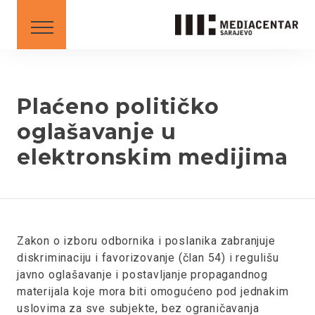
SAVJETI I SMJERNICE
DOWNLOAD
Crnogorski
English
Plaćeno političko
oglašavanje u
elektronskim medijima
BS
AL
ME
MK
SR
XK
XK - SR
Zakon o izboru odbornika i poslanika zabranjuje
diskriminaciju i favorizovanje (član 54) i regulišu
javno oglašavanje i postavljanje propagandnog
materijala koje mora biti omogućeno pod jednakim
uslovima za sve subjekte, bez ograničavanja