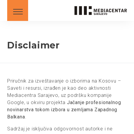
SAVETI I UPUTSTVA
DOWNLOAD
Srpski
English
Disclaimer
BS
AL
ME
MK
SR
XK
XK - SR
Priručnik za izveštavanje o izborima na Kosovu –
Saveti i resursi, izrađen je kao deo aktivnosti
Mediacentra Sarajevo, uz podršku kompanije
Google, u okviru projekta
Jačanje profesionalnog
novinarstva tokom izbora u zemljama Zapadnog
Balkana
.
Sadržaj je isključiva odgovornost autorke i ne