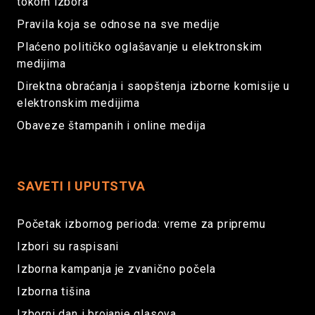
tokom izbora
Pravila koja se odnose na sve medije
Plaćeno političko oglašavanje u elektronskim
medijima
Direktna obraćanja i saopštenja izborne komisije u
elektronskim medijima
Obaveze štampanih i online medija
SAVETI I UPUTSTVA
Početak izbornog perioda: vreme za pripremu
Izbori su raspisani
Izborna kampanja je zvanično počela
Izborna tišina
Izborni dan i brojanje glasova