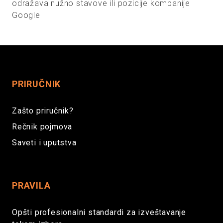
odražava nužno stavove ili pozicije kompanije
Google
PRIRUČNIK
Zašto priručnik?
Rečnik pojmova
Saveti i uputstva
PRAVILA
Opšti profesionalni standardi za izveštavanje