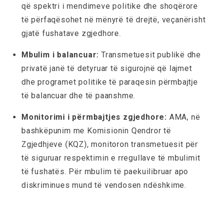
që spektri i mendimeve politike dhe shoqërore
të përfaqësohet në mënyrë të drejtë, veçanërisht
gjatë fushatave zgjedhore.
Mbulim i balancuar:
Transmetuesit publikë dhe
privatë janë të detyruar të sigurojnë që lajmet
dhe programet politike të paraqesin përmbajtje
të balancuar dhe të paanshme.
Monitorimi i përmbajtjes zgjedhore:
AMA, në
bashkëpunim me Komisionin Qendror të
Zgjedhjeve (KQZ), monitoron transmetuesit për
të siguruar respektimin e rregullave të mbulimit
të fushatës. Për mbulim të paekuilibruar apo
diskriminues mund të vendosen ndëshkime.