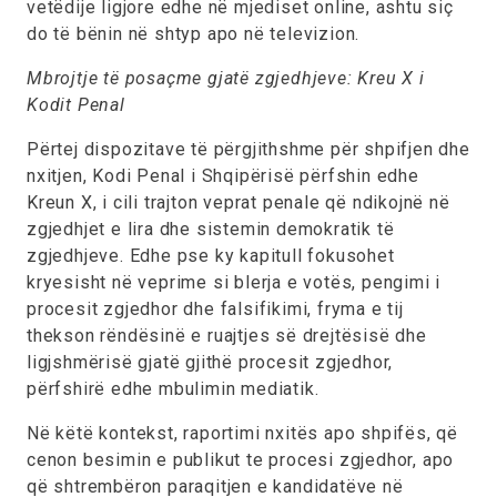
vetëdije ligjore edhe në mjediset online, ashtu siç
do të bënin në shtyp apo në televizion.
Mbrojtje të posaçme gjatë zgjedhjeve: Kreu X i
Kodit Penal
Përtej dispozitave të përgjithshme për shpifjen dhe
nxitjen, Kodi Penal i Shqipërisë përfshin edhe
Kreun X, i cili trajton veprat penale që ndikojnë në
zgjedhjet e lira dhe sistemin demokratik të
zgjedhjeve. Edhe pse ky kapitull fokusohet
kryesisht në veprime si blerja e votës, pengimi i
procesit zgjedhor dhe falsifikimi, fryma e tij
thekson rëndësinë e ruajtjes së drejtësisë dhe
ligjshmërisë gjatë gjithë procesit zgjedhor,
përfshirë edhe mbulimin mediatik.
Në këtë kontekst, raportimi nxitës apo shpifës, që
cenon besimin e publikut te procesi zgjedhor, apo
që shtrembëron paraqitjen e kandidatëve në