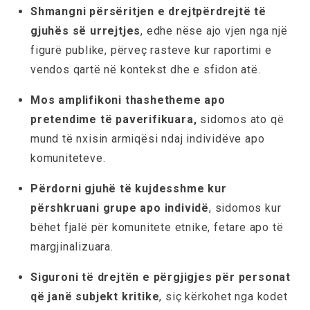
Shmangni përsëritjen e drejtpërdrejtë të
gjuhës së urrejtjes
, edhe nëse ajo vjen nga një
figurë publike, përveç rasteve kur raportimi e
vendos qartë në kontekst dhe e sfidon atë.
Mos amplifikoni thashetheme apo
pretendime të paverifikuara,
sidomos ato që
mund të nxisin armiqësi ndaj individëve apo
komuniteteve.
Përdorni gjuhë të kujdesshme kur
përshkruani grupe apo individë
, sidomos kur
bëhet fjalë për komunitete etnike, fetare apo të
margjinalizuara.
Siguroni të drejtën e përgjigjes për personat
që janë subjekt kritike
, siç kërkohet nga kodet