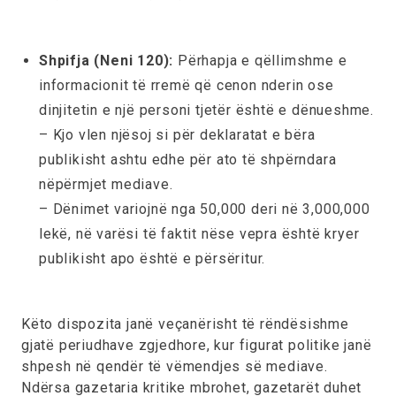
Shpifja (Neni 120):
Përhapja e qëllimshme e
informacionit të rremë që cenon nderin ose
dinjitetin e një personi tjetër është e dënueshme.
– Kjo vlen njësoj si për deklaratat e bëra
publikisht ashtu edhe për ato të shpërndara
nëpërmjet mediave.
– Dënimet variojnë nga 50,000 deri në 3,000,000
lekë, në varësi të faktit nëse vepra është kryer
publikisht apo është e përsëritur.
Këto dispozita janë veçanërisht të rëndësishme
gjatë periudhave zgjedhore, kur figurat politike janë
shpesh në qendër të vëmendjes së mediave.
Ndërsa gazetaria kritike mbrohet, gazetarët duhet