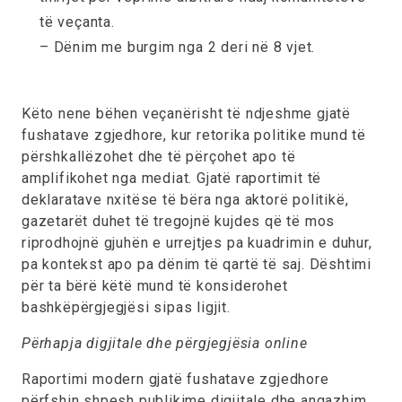
të veçanta.
– Dënim me burgim nga 2 deri në 8 vjet.
Këto nene bëhen veçanërisht të ndjeshme gjatë
fushatave zgjedhore, kur retorika politike mund të
përshkallëzohet dhe të përçohet apo të
amplifikohet nga mediat. Gjatë raportimit të
deklaratave nxitëse të bëra nga aktorë politikë,
gazetarët duhet të tregojnë kujdes që të mos
riprodhojnë gjuhën e urrejtjes pa kuadrimin e duhur,
pa kontekst apo pa dënim të qartë të saj. Dështimi
për ta bërë këtë mund të konsiderohet
bashkëpërgjegjësi sipas ligjit.
Përhapja digjitale dhe përgjegjësia online
Raportimi modern gjatë fushatave zgjedhore
përfshin shpesh publikime digjitale dhe angazhim