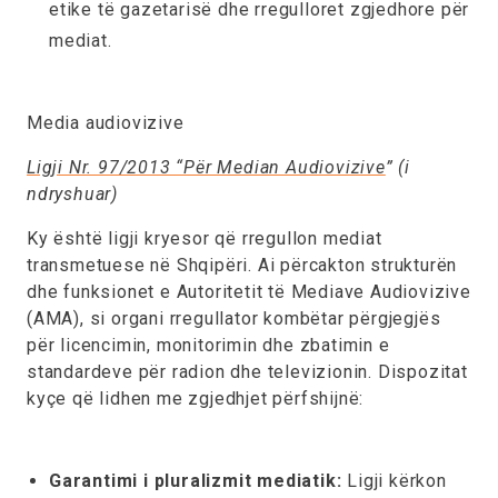
etike të gazetarisë dhe rregulloret zgjedhore për
mediat.
Media audiovizive
Ligji Nr. 97/2013 “Për Median Audiovizive
” (i
ndryshuar)
Ky është ligji kryesor që rregullon mediat
transmetuese në Shqipëri. Ai përcakton strukturën
dhe funksionet e Autoritetit të Mediave Audiovizive
(AMA), si organi rregullator kombëtar përgjegjës
për licencimin, monitorimin dhe zbatimin e
standardeve për radion dhe televizionin. Dispozitat
kyçe që lidhen me zgjedhjet përfshijnë:
Garantimi i pluralizmit mediatik:
Ligji kërkon