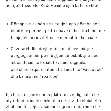
në rrjetet sociale. Kodi Penal e njeh këtë realitet:
Përhapja e gjuhës së urrejtjes apo përmbajtjes
shpifëse përmes platformave online trajtohet me
të njëjtën seriozitet si në mediat tradicionale.
Gazetarët dhe drejtuesit e mediave mbajnë
përgjegjësi për përmbajtjen që publikojnë ose
mbështesin në kanalet zyrtare digjitale,
përfshirë faqet e internetit, faqet në “Facebook”
dhe kanalet në “YouTube”.
Kjo barazi ligjore midis platformave digjitale dhe
atyre tradicionale nënkupton që gazetarët duhet të
zbatojnë të njëjtin standard rigoroz redaktimi dhe