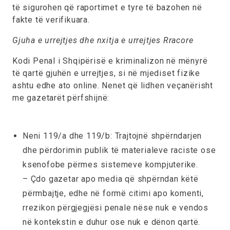
të sigurohen që raportimet e tyre të bazohen në
fakte të verifikuara.
Gjuha e urrejtjes dhe nxitja e urrejtjes Rracore
Kodi Penal i Shqipërisë e kriminalizon në mënyrë
të qartë gjuhën e urrejtjes, si në mjediset fizike
ashtu edhe ato online. Nenet që lidhen veçanërisht
me gazetarët përfshijnë:
Neni 119/a dhe 119/b:
Trajtojnë shpërndarjen
dhe përdorimin publik të materialeve raciste ose
ksenofobe përmes sistemeve kompjuterike.
– Çdo gazetar apo media që shpërndan këtë
përmbajtje, edhe në formë citimi apo komenti,
rrezikon përgjegjësi penale nëse nuk e vendos
në kontekstin e duhur ose nuk e dënon qartë.