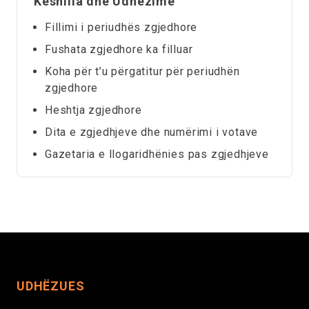
Këshilla dhe Udhëzime
Fillimi i periudhës zgjedhore
Fushata zgjedhore ka filluar
Koha për t’u përgatitur për periudhën
zgjedhore
Heshtja zgjedhore
Dita e zgjedhjeve dhe numërimi i votave
Gazetaria e llogaridhënies pas zgjedhjeve
UDHËZUES