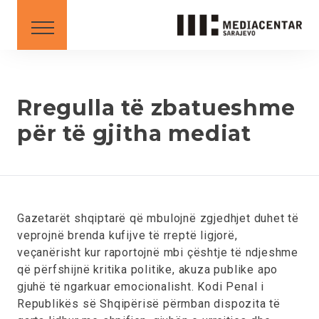
KËSHILLA DHE UDHËZIME
DOWNLOAD
Shqip
English
Rregulla të zbatueshme
për të gjitha mediat
BS
AL
ME
MK
SR
XK
XK - SR
Gazetarët shqiptarë që mbulojnë zgjedhjet duhet të
veprojnë brenda kufijve të rreptë ligjorë,
veçanërisht kur raportojnë mbi çështje të ndjeshme
që përfshijnë kritika politike, akuza publike apo
gjuhë të ngarkuar emocionalisht. Kodi Penal i
Republikës së Shqipërisë përmban dispozita të