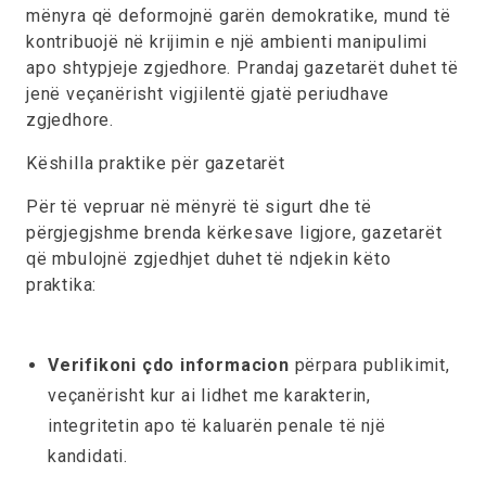
mënyra që deformojnë garën demokratike, mund të
kontribuojë në krijimin e një ambienti manipulimi
apo shtypjeje zgjedhore. Prandaj gazetarët duhet të
jenë veçanërisht vigjilentë gjatë periudhave
zgjedhore.
Këshilla praktike për gazetarët
Për të vepruar në mënyrë të sigurt dhe të
përgjegjshme brenda kërkesave ligjore, gazetarët
që mbulojnë zgjedhjet duhet të ndjekin këto
praktika:
Verifikoni çdo informacion
përpara publikimit,
veçanërisht kur ai lidhet me karakterin,
integritetin apo të kaluarën penale të një
kandidati.