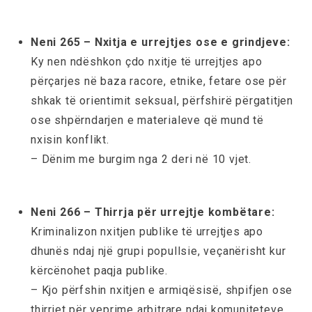
Neni 265 – Nxitja e urrejtjes ose e grindjeve:
Ky nen ndëshkon çdo nxitje të urrejtjes apo
përçarjes në baza racore, etnike, fetare ose për
shkak të orientimit seksual, përfshirë përgatitjen
ose shpërndarjen e materialeve që mund të
nxisin konflikt.
– Dënim me burgim nga 2 deri në 10 vjet.
Neni 266 – Thirrja për urrejtje kombëtare:
Kriminalizon nxitjen publike të urrejtjes apo
dhunës ndaj një grupi popullsie, veçanërisht kur
kërcënohet paqja publike.
– Kjo përfshin nxitjen e armiqësisë, shpifjen ose
thirrjet për veprime arbitrare ndaj komuniteteve