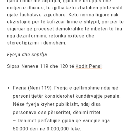
qarta lidhur me shpifjen, gjuhën e urrejtjes dhe
nxitjen e dhunës, të gjitha këto zbatohen plotësisht
gjatë fushatave zgjedhore. Këto norma ligjore nuk
ekzistojnë për të kufizuar lirinë e shtypit, por për të
siguruar që proceset demokratike të mbeten të lira
nga dezinformimi, retorika nxitëse dhe
stereotipizimi i dëmshëm.
Fyerja dhe shpifja
Sipas Neneve 119 dhe 120 të
Kodit Penal
:
Fyerja (Neni 119):
Fyerja e qëllimshme ndaj një
personi tjetër konsiderohet kundërvajtje penale.
Nëse fyerja kryhet publikisht, ndaj disa
personave ose përsëritet, dënimi rritet.
– Dënimet përfshijnë gjoba që variojnë nga
50,000 deri në 3,000,000 lekë.