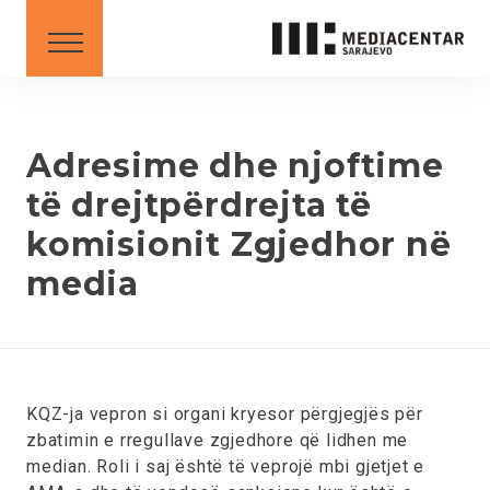
KËSHILLA DHE UDHËZIME
DOWNLOAD
Shqip
English
Adresime dhe njoftime
të drejtpërdrejta të
komisionit Zgjedhor në
BS
AL
ME
MK
SR
XK
media
XK - SR
KQZ-ja vepron si organi kryesor përgjegjës për
zbatimin e rregullave zgjedhore që lidhen me
median. Roli i saj është të veprojë mbi gjetjet e