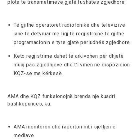
plota të transmetimeve gjatë fushatës zgjedhore:
Të gjithë operatorët radiofonikë dhe televizivë
janë të detyruar me ligj të regjistrojnë të gjithë
programacionin e tyre gjatë periudhës zgjedhore.
Këto regjistrime duhet të arkivohen për dhjetë
muaj pas zgjedhjeve dhe t’i vihen në dispozicion
KQZ-së me kërkesë.
AMA dhe KQZ funksionojnë brenda një kuadri
bashkëpunues, ku:
AMA monitoron dhe raporton mbi sjelljen e
mediave.