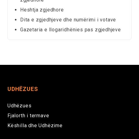
Heshtja zgjedhore
Dita e zgjedhjeve dhe numërimi i votave
Gazetaria e llogaridhënies pas zgjedhjeve
UDHËZUES
Udhëzues
Fjalorth i termave
Këshilla dhe Udhëzime