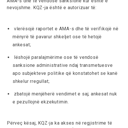
AMA-s dhe të vendosë sanksione kur është e
nevojshme. KQZ-ja është e autorizuar të:
vlerësojë raportet e AMA-s dhe të verifikojë në
mënyrë të pavarur shkeljet ose të hetojë
ankesat;
lëshojë paralajmërime ose të vendosë
sanksione administrative ndaj transmetuesve
apo subjekteve politike që konstatohet se kanë
shkelur rregullat;
zbatojë menjëherë vendimet e saj; ankesat nuk
e pezullojnë ekzekutimin.
Përveç kësaj, KQZ-ja ka akses në regjistrime të