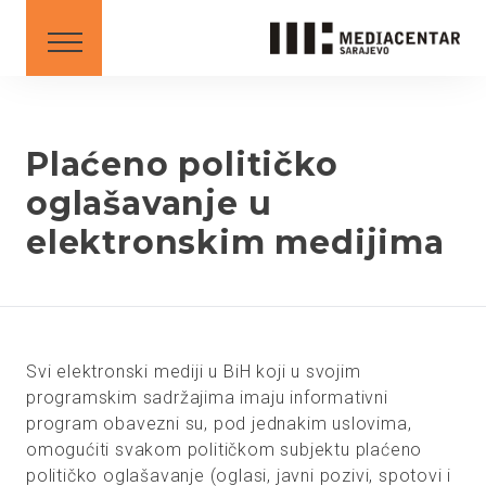
SAVJETI
DOWNLOAD
BHS
Plaćeno političko
oglašavanje u
BS
AL
ME
MK
SR
XK
elektronskim medijima
XK - SR
Svi elektronski mediji u BiH koji u svojim
programskim sadržajima imaju informativni
program obavezni su, pod jednakim uslovima,
omogućiti svakom političkom subjektu plaćeno
političko oglašavanje (oglasi, javni pozivi, spotovi i