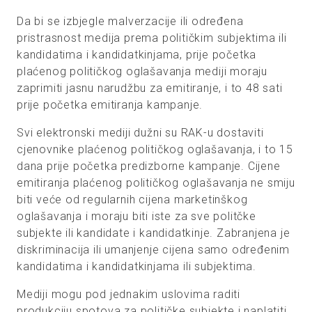
Da bi se izbjegle malverzacije ili određena
pristrasnost medija prema političkim subjektima ili
kandidatima i kandidatkinjama, prije početka
plaćenog političkog oglašavanja mediji moraju
zaprimiti jasnu narudžbu za emitiranje, i to 48 sati
prije početka emitiranja kampanje.
Svi elektronski mediji dužni su RAK-u dostaviti
cjenovnike plaćenog političkog oglašavanja, i to 15
dana prije početka predizborne kampanje. Cijene
emitiranja plaćenog političkog oglašavanja ne smiju
biti veće od regularnih cijena marketinškog
oglašavanja i moraju biti iste za sve politčke
subjekte ili kandidate i kandidatkinje. Zabranjena je
diskriminacija ili umanjenje cijena samo određenim
kandidatima i kandidatkinjama ili subjektima.
Mediji mogu pod jednakim uslovima raditi
produkciju spotova za političke subjekte i naplatiti