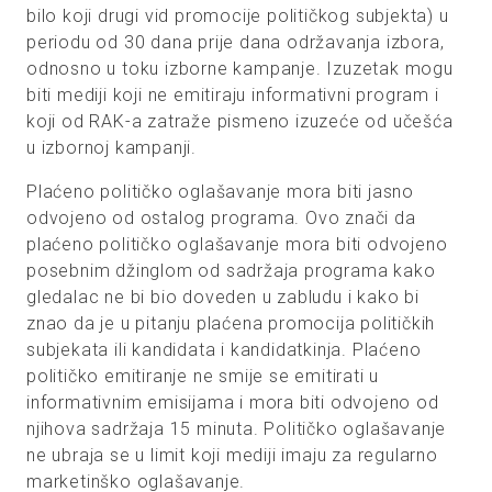
bilo koji drugi vid promocije političkog subjekta) u
periodu od 30 dana prije dana održavanja izbora,
odnosno u toku izborne kampanje. Izuzetak mogu
biti mediji koji ne emitiraju informativni program i
koji od RAK-a zatraže pismeno izuzeće od učešća
u izbornoj kampanji.
Plaćeno političko oglašavanje mora biti jasno
odvojeno od ostalog programa. Ovo znači da
plaćeno političko oglašavanje mora biti odvojeno
posebnim džinglom od sadržaja programa kako
gledalac ne bi bio doveden u zabludu i kako bi
znao da je u pitanju plaćena promocija političkih
subjekata ili kandidata i kandidatkinja. Plaćeno
političko emitiranje ne smije se emitirati u
informativnim emisijama i mora biti odvojeno od
njihova sadržaja 15 minuta. Političko oglašavanje
ne ubraja se u limit koji mediji imaju za regularno
marketinško oglašavanje.